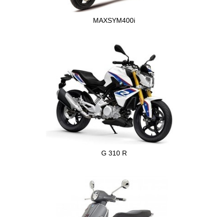
MAXSYM400i
G 310 R