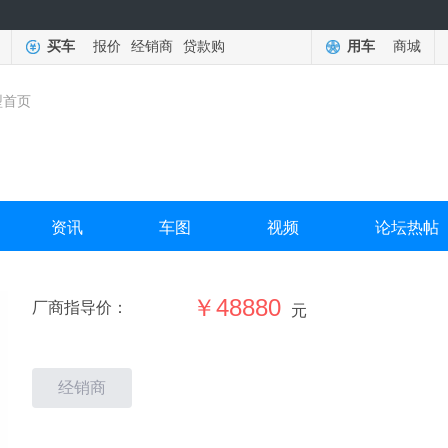
买车
报价
经销商
贷款购
用车
商城
型首页
资讯
车图
视频
论坛热帖
￥48880
厂商指导价：
元
经销商