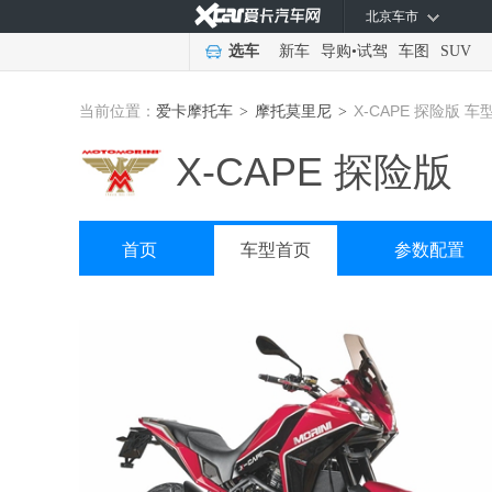
北京车市
选车
新车
导购
•
试驾
车图
SUV
当前位置：
爱卡摩托车
摩托莫里尼
X-CAPE 探险版 车
>
>
X-CAPE 探险版
首页
车型首页
参数配置