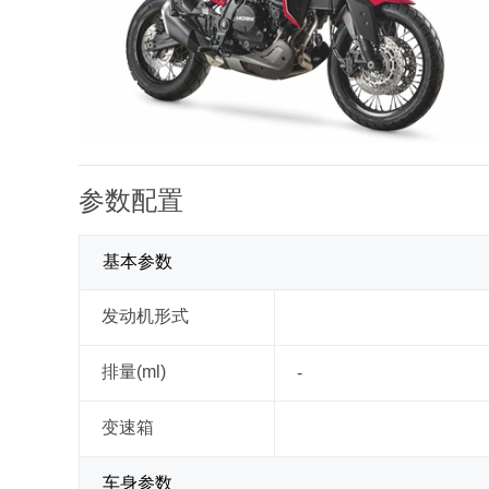
参数配置
基本参数
发动机形式
排量(ml)
-
变速箱
车身参数