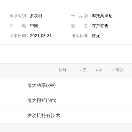
车系级别：
多功能
子 品 牌：
摩托莫里尼
产 地：
中国
状 态：
在产在售
上市日期：
2021-05-31
排放标准：
暂无
解释：
- 无
● 有
○ 可选
最大功率(kW)
-
最大扭矩(Nm)
-
发动机特有技术
-