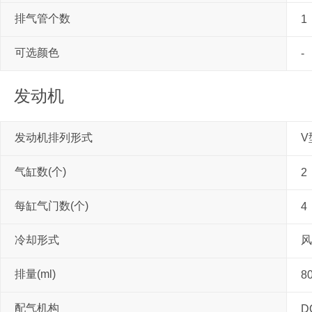
排气管个数
1
可选颜色
-
发动机
发动机排列形式
V
气缸数(个)
2
每缸气门数(个)
4
冷却形式
风
排量(ml)
8
配气机构
D