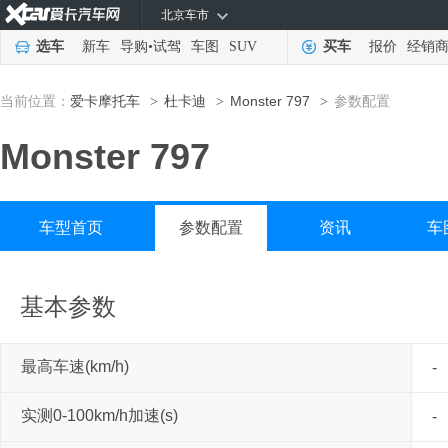
北京车市
选车
新车
导购
•
试驾
车图
SUV
买车
报价
经销
当前位置：
爱卡摩托车
杜卡迪
Monster 797
参数配置
>
>
>
Monster 797
车型首页
参数配置
资讯
车
基本参数
最高车速(km/h)
-
实测0-100km/h加速(s)
-