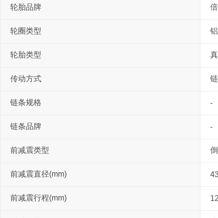
轮胎品牌
倍
轮圈类型
铝
轮胎类型
真
传动方式
链
链条规格
-
链条品牌
-
前减震类型
倒
前减震直径(mm)
4
前减震行程(mm)
1