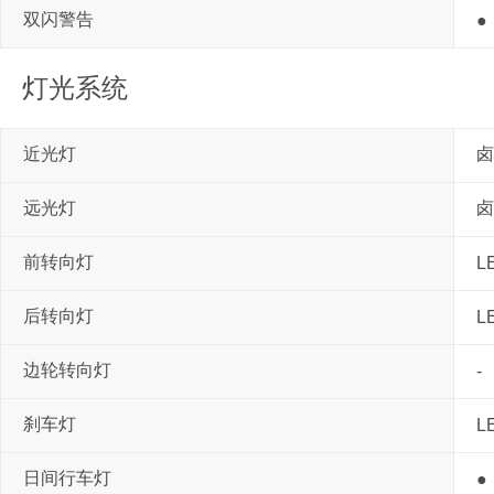
双闪警告
●
灯光系统
近光灯
卤
远光灯
卤
前转向灯
L
后转向灯
L
边轮转向灯
-
刹车灯
L
日间行车灯
●