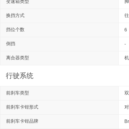
变速箱类型
脚
换挡方式
往
挡位个数
6
倒挡
-
离合器类型
机
行驶系统
前刹车类型
双
前刹车卡钳形式
对
前刹车卡钳品牌
B