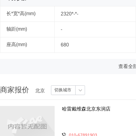
长*宽*高(mm)
2320*-*-
轴距(mm)
-
座高(mm)
680
查看全部
商家报价
切换城市
北京
哈雷戴维森北京东润店
010-67891903