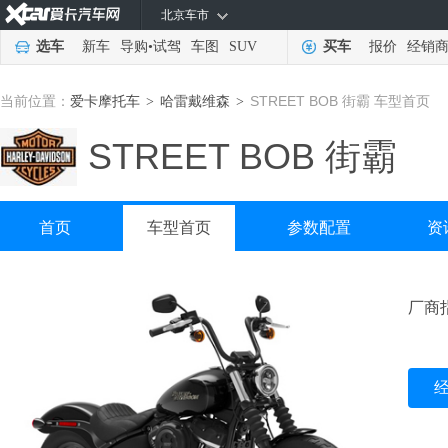
北京车市
选车
新车
导购
•
试驾
车图
SUV
买车
报价
经销
当前位置：
爱卡摩托车
哈雷戴维森
STREET BOB 街霸 车型首页
>
>
STREET BOB 街霸
首页
车型首页
参数配置
资
厂商