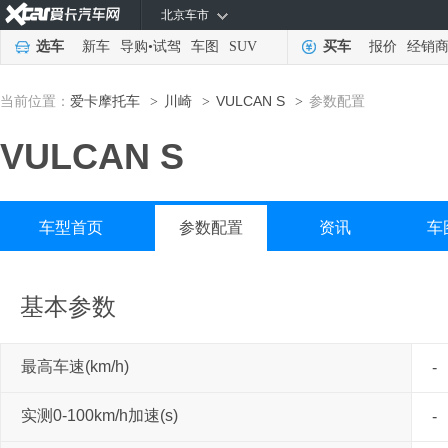
北京车市
选车
新车
导购
•
试驾
车图
SUV
买车
报价
经销
当前位置：
爱卡摩托车
川崎
VULCAN S
参数配置
>
>
>
VULCAN S
车型首页
参数配置
资讯
车
基本参数
最高车速(km/h)
-
实测0-100km/h加速(s)
-