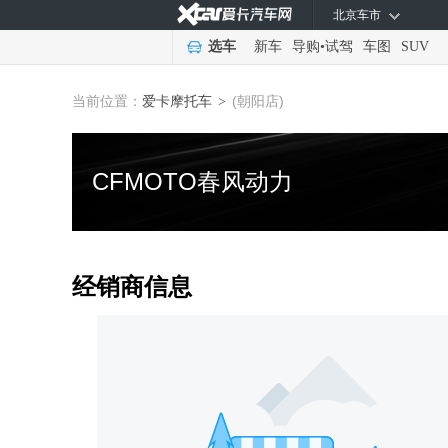
北京车市
选车
新车
导购
•
试驾
车图
SUV
当前位置：
爱卡摩托车
(朝阳店)
>
CFMOTO春风动力
经销商信息