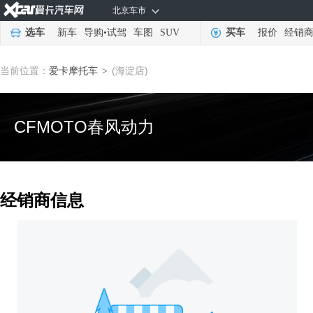
北京车市
选车
新车
导购
•
试驾
车图
SUV
买车
报价
经销
当前位置：
爱卡摩托车
(海淀店)
>
CFMOTO春风动力
经销商信息